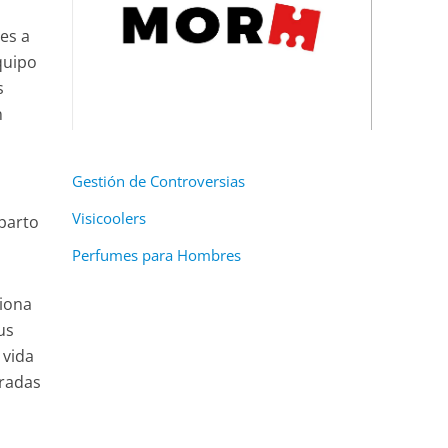
es a
quipo
s
n
Gestión de Controversias
Visicoolers
parto
Perfumes para Hombres
ciona
us
 vida
aradas