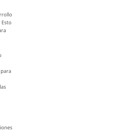
rrollo
 Esto
ara
o
 para
las
ciones