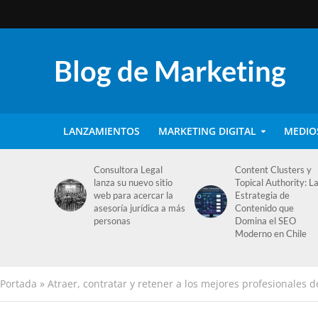
Blog de Marketing
LANZAMIENTOS
MARKETING DIGITAL
MEDIO
Consultora Legal
Content Clusters y
lanza su nuevo sitio
Topical Authority: L
web para acercar la
Estrategia de
asesoría jurídica a más
Contenido que
personas
Domina el SEO
Moderno en Chile
Portada
»
Atraer, contratar y retener a los mejores profesionales d