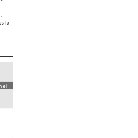
.
es la
 el