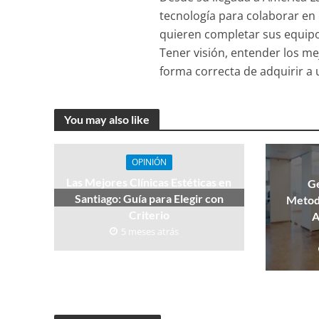
tecnología para colaborar en
quieren completar sus equipo
Tener visión, entender los me
forma correcta de adquirir a 
You may also like
OPINIÓN
Las Mejores Clínicas Estéticas en
Ge
Santiago: Guía para Elegir con
Metod
Criterio
A
5 meses atrás