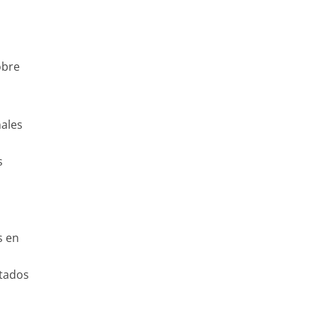
obre
nales
s
s en
atados