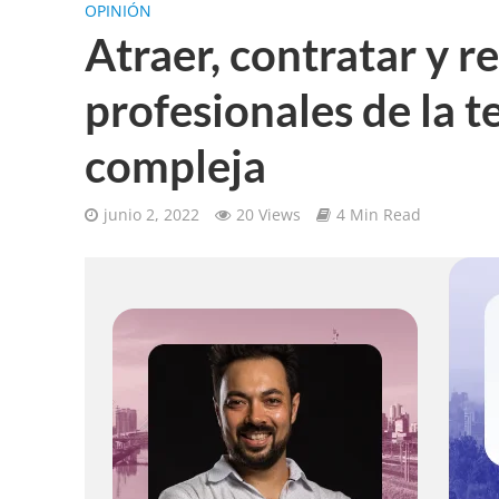
OPINIÓN
Atraer, contratar y r
profesionales de la t
compleja
junio 2, 2022
20 Views
4 Min Read