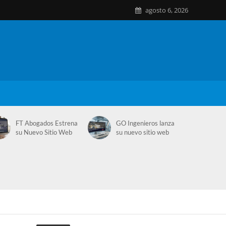
agosto 6, 2026
FT Abogados Estrena
GO Ingenieros lanza
su Nuevo Sitio Web
su nuevo sitio web