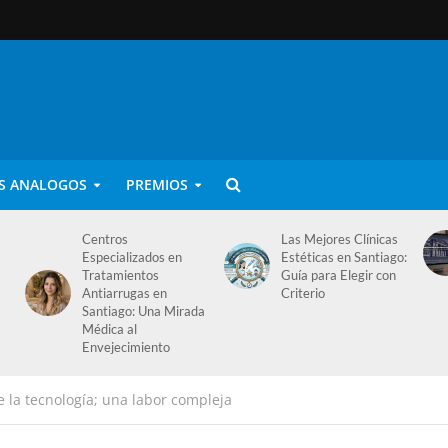
S ANALOGOS
PREMIOS
Centros
Las Mejores Clínicas
a
Especializados en
Estéticas en Santiago:
Tratamientos
Guía para Elegir con
Antiarrugas en
Criterio
Santiago: Una Mirada
Médica al
Envejecimiento
e la tecnología; una labor compleja