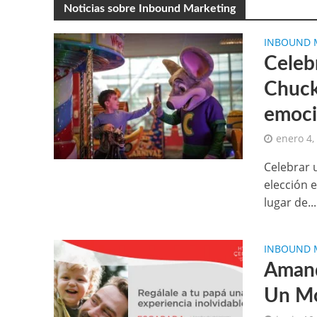
Noticias sobre Inbound Marketing
INBOUND 
Celebr
Chuck
emoci
enero 4,
Celebrar 
elección 
lugar de...
INBOUND 
Amand
Un Mo