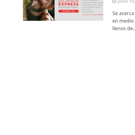
junio 10
Se acerca
en medio d
llenos de..