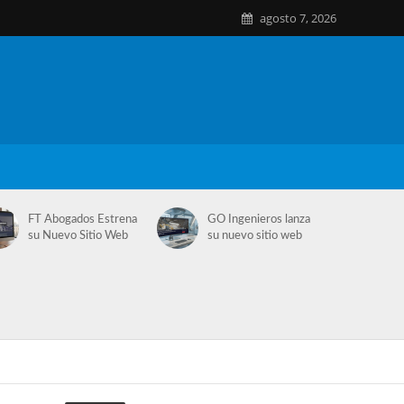
agosto 7, 2026
FT Abogados Estrena
GO Ingenieros lanza
su Nuevo Sitio Web
su nuevo sitio web