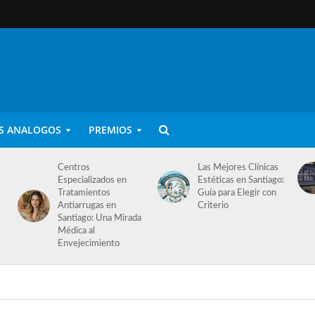
S ANALOGOS
PREMIOS
Centros
Las Mejores Clínicas
Especializados en
Estéticas en Santiago:
Tratamientos
Guía para Elegir con
Antiarrugas en
Criterio
Santiago: Una Mirada
Médica al
Envejecimiento