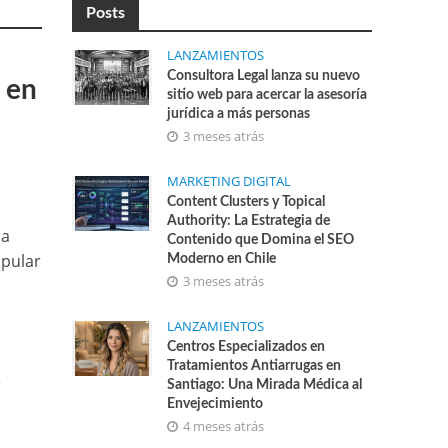
Posts
LANZAMIENTOS
Consultora Legal lanza su nuevo
 en
sitio web para acercar la asesoría
jurídica a más personas
3 meses atrás
MARKETING DIGITAL
Content Clusters y Topical
Authority: La Estrategia de
na
Contenido que Domina el SEO
opular
Moderno en Chile
3 meses atrás
LANZAMIENTOS
Centros Especializados en
Tratamientos Antiarrugas en
o
Santiago: Una Mirada Médica al
Envejecimiento
4 meses atrás