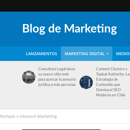
Blog de Marketing
LANZAMIENTOS
MARKETING DIGITAL
MEDIO
Consultora Legal lanza
Content Clusters y
su nuevo sitio web
Topical Authority: La
para acercar la asesoría
Estrategia de
jurídica a más personas
Contenido que
Domina el SEO
Moderno en Chile
Portada
»
Inbound Marketing