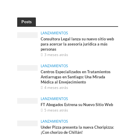
Posts
LANZAMIENTOS
Consultora Legal lanza su nuevo sitio web
para acercar la asesoría jurídica a más
personas
3 meses atrás
LANZAMIENTOS
Centros Especializados en Tratamientos
Antiarrugas en Santiago: Una Mirada
Médica al Envejecimiento
4 meses atrás
LANZAMIENTOS
FT Abogados Estrena su Nuevo Sitio Web
5 meses atrás
LANZAMIENTOS
Under Pizza presenta la nueva Choripizza:
¡Con chorizo de Chillán!