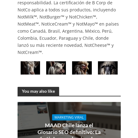
responsabilidad. La certificación de B Corp de
NotCo aplica a todos sus productos, incluyendo
NotMilk™, NotBurger™ y NotChicken™,
NotMeat™, NotIceCream™ y NotMayo™ en países
como Canadá, Brasil, Argentina, México, Perú,
Colombia, Ecuador, Paraguay y Chile, donde
lanzó su más reciente novedad, NotCheese™ y
NotCream™.
You may also like
MARKETING VIRAL
MAAD Chile lanza el
Glosario SEO definitivo: La