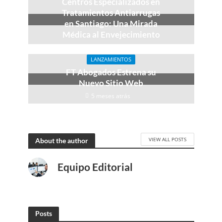
Centros Especializados en
Tratamientos Antiarrugas
en Santiago: Una Mirada
Médica al Envejecimiento
4 meses atrás
LANZAMIENTOS
FT Abogados Estrena su
Nuevo Sitio Web
5 meses atrás
VIEW ALL POSTS
About the author
Equipo Editorial
Posts