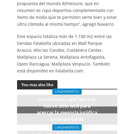
propuesta del mundo Athleisure, que en
resumen es ropa deportiva complementada con
ítems de moda que te permiten verte bien y estar
ultra cómoda al mismo tiempo”, agregó Navarro.
Este espacio totaliza más de 1.100 m2 entre las
tiendas Falabella ubicadas en Mall Parque
Arauco, Alto las Condes, Costanera Center,
Mallplaza La Serena, Mallplaza Antofagasta,
Open Rancagua, Mallplaza Vespucio. También
está disponible en Falabella.com.
You may also like
LANZAMIENTOS
Consultora Legal lanza su
nuevo sitio web para
acercar la asesoría jurídica
a más personas
3 meses atrás
LANZAMIENTOS