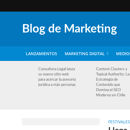
Blog de Marketing
LANZAMIENTOS
MARKETING DIGITAL
MEDIO
Consultora Legal lanza
Content Clusters y
su nuevo sitio web
Topical Authority: La
para acercar la asesoría
Estrategia de
jurídica a más personas
Contenido que
Domina el SEO
Moderno en Chile
FESTIVALE