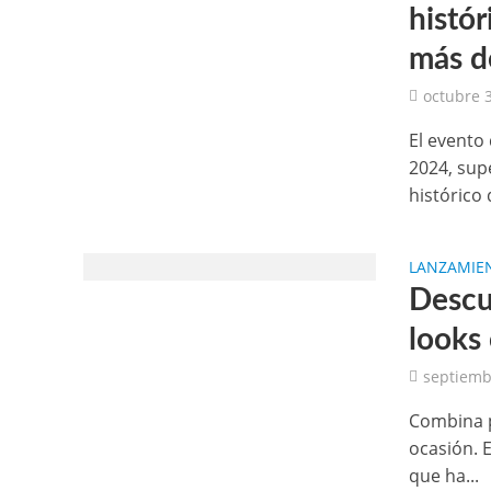
histó
más d
octubre 3
El evento
2024, sup
histórico 
LANZAMIE
Descub
looks
septiemb
Combina p
ocasión. 
que ha...