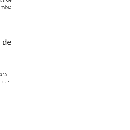
pos de
cumbia
a de
ara
 que