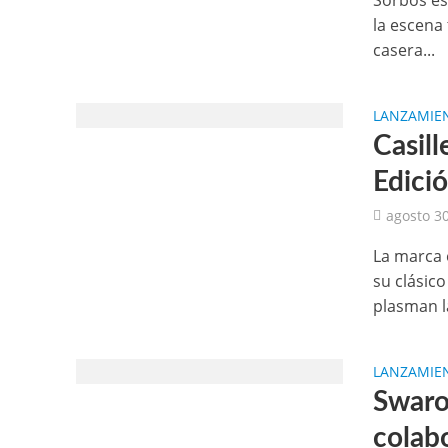
Sorbos es
la escena 
casera...
LANZAMIE
Casill
Edici
agosto 30
La marca 
su clásic
plasman la
LANZAMIE
Swaro
colabo