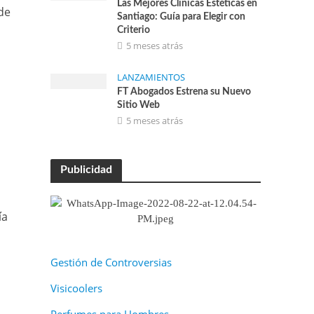
Las Mejores Clínicas Estéticas en
de
Santiago: Guía para Elegir con
Criterio
5 meses atrás
LANZAMIENTOS
FT Abogados Estrena su Nuevo
Sitio Web
5 meses atrás
Publicidad
ía
Gestión de Controversias
Visicoolers