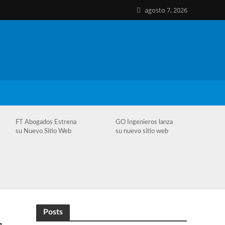
agosto 7, 2026
FT Abogados Estrena
GO Ingenieros lanza
su Nuevo Sitio Web
su nuevo sitio web
Posts