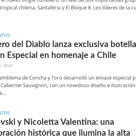
 el nuevo single cumbiero, un feat de dos importantes gru
tropical chilena, Santaferia y El Bloque 8. Los líderes de la 
NTOS
ero del Diablo lanza exclusiva botell
ón Especial en homenaje a Chile
, 2024
emblema de Concha y Toro desarrolló un envase especial p
o Cabernet Sauvignon, con un novedoso diseño e ilustración
...
NTOS
vski y Nicoletta Valentina: una
ración histórica que ilumina la alta