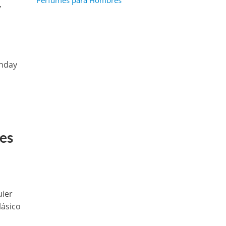
Perfumes para Hombres
y
onday
res
uier
lásico