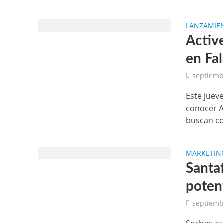
LANZAMIE
Activ
en Fa
septiemb
Este juev
conocer A
buscan co
MARKETING
Santaf
poten
septiemb