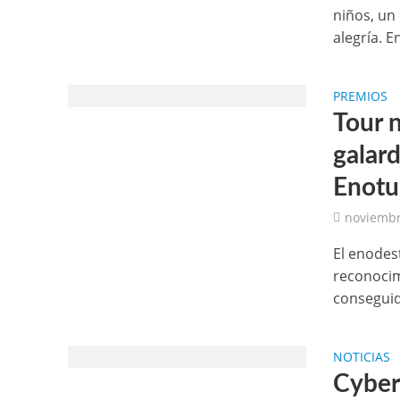
niños, un
alegría. E
PREMIOS
Tour n
galar
Enotur
noviembr
El enodes
reconocim
conseguid
NOTICIAS
Cyber