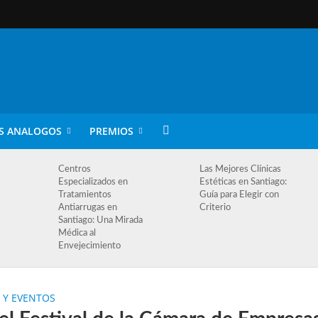
S ANALOGOS
PREMIOS
Centros
Las Mejores Clínicas
Especializados en
Estéticas en Santiago:
Tratamientos
Guía para Elegir con
Antiarrugas en
Criterio
Santiago: Una Mirada
Médica al
Envejecimiento
S Y EVENTOS