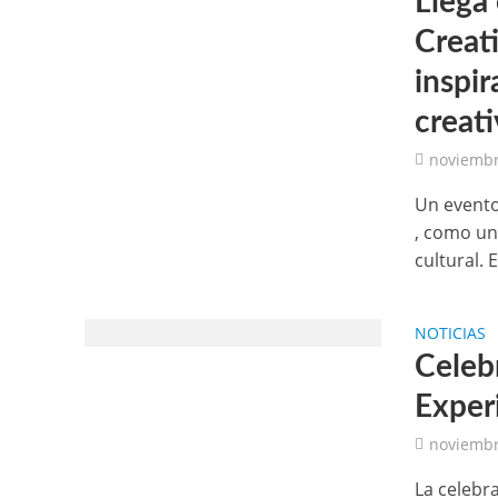
Llega
Creat
inspir
creati
noviembr
Un evento 
, como un
cultural. El
NOTICIAS
Celeb
Exper
noviembr
La celebr