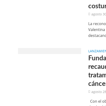
costu
agosto 30
La recono
Valentina
destacando
LANZAMIE
Funda
recau
trata
cáncer
agosto 28
Con el ob