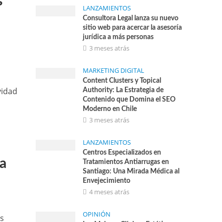
s
LANZAMIENTOS
Consultora Legal lanza su nuevo
sitio web para acercar la asesoría
jurídica a más personas
3 meses atrás
MARKETING DIGITAL
Content Clusters y Topical
vidad
Authority: La Estrategia de
Contenido que Domina el SEO
Moderno en Chile
3 meses atrás
LANZAMIENTOS
Centros Especializados en
na
Tratamientos Antiarrugas en
Santiago: Una Mirada Médica al
Envejecimiento
4 meses atrás
OPINIÓN
os