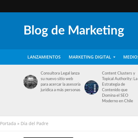
Blog de Marketing
LANZAMIENTOS
MARKETING DIGITAL
MEDIO
Consultora Legal lanza
Content Clusters y
su nuevo sitio web
Topical Authority: La
para acercar la asesoría
Estrategia de
jurídica a más personas
Contenido que
Domina el SEO
Moderno en Chile
Portada
»
Día del Padre