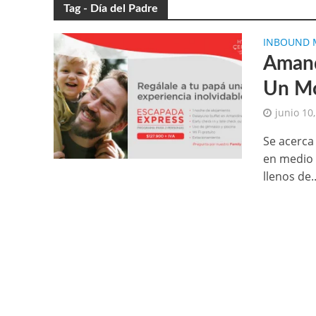
Tag - Día del Padre
INBOUND 
Amand
Un Mo
junio 10
Se acerca
en medio d
llenos de..