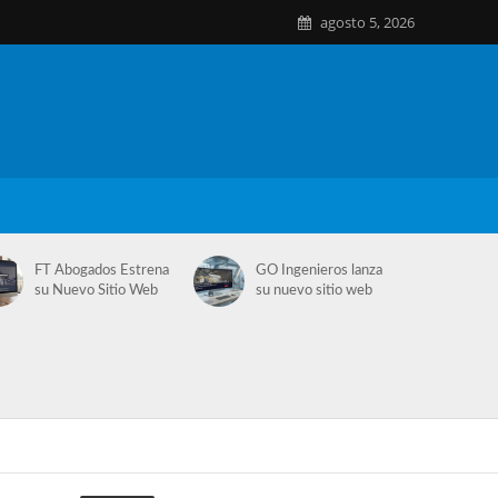
agosto 5, 2026
FT Abogados Estrena
GO Ingenieros lanza
su Nuevo Sitio Web
su nuevo sitio web