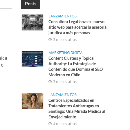
Posts
LANZAMIENTOS
Consultora Legal lanza su nuevo
o
sitio web para acercar la asesoría
jurídica a más personas
3 meses atrás
MARKETING DIGITAL
nica
Content Clusters y Topical
os
Authority: La Estrategia de
Contenido que Domina el SEO
Moderno en Chile
3 meses atrás
LANZAMIENTOS
Centros Especializados en
Tratamientos Antiarrugas en
Santiago: Una Mirada Médica al
Envejecimiento
4 meses atrás