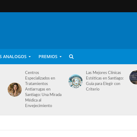
S ANALOGOS
PREMIOS
Centros
Las Mejores Clínicas
Especializados en
Estéticas en Santiago:
Tratamientos
Guía para Elegir con
Antiarrugas en
Criterio
Santiago: Una Mirada
Médica al
Envejecimiento