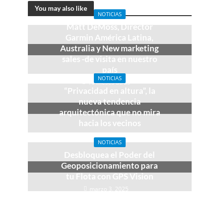
You may also like
NOTICIAS
Matt DeMoss, Director
Garmin América Latina,
Australia y New marketing
sales -de visita en nuestro
país
NOTICIAS
10 meses atrás
“Privacidad en altura”, la
nueva tendencia
arquitectónica que no mira
hacia los vecinos
mayo 12, 2025
NOTICIAS
Desbloquea el Poder del
Geoposicionamiento para
tu Flota con GPS Vision
marzo 3, 2025