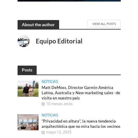
VIEW ALL POSTS
About the author
Equipo Editorial
Posts
NOTICIAS
Matt DeMoss, Director Garmin América
Latina, Australia y New marketing sales -de
visita en nuestro país
10 meses atrás
NOTICIAS
“Privacidad en altura”, la nueva tendencia
arquitectónica que no mira hacia los vecinos
mayo 12, 2025