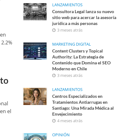
r
LANZAMIENTOS
Consultora Legal lanza su nuevo
sitio web para acercar la asesoría
jurídica a más personas
3 meses atrás
ten
o 2.2%
MARKETING DIGITAL
Content Clusters y Topical
Authority: La Estrategia de
Contenido que Domina el SEO
Moderno en Chile
3 meses atrás
nto
LANZAMIENTOS
Centros Especializados en
Tratamientos Antiarrugas en
onal
Santiago: Una Mirada Médica al
en el
Envejecimiento
4 meses atrás
OPINIÓN