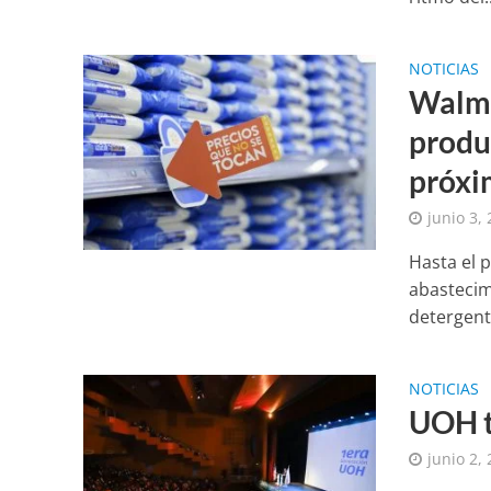
NOTICIAS
Walma
produc
próxi
junio 3,
Hasta el 
abastecim
detergente
NOTICIAS
UOH t
junio 2,