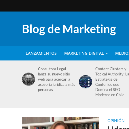
Blog de Marketing
LANZAMIENTOS
MARKETING DIGITAL
MEDIO
Consultora Legal
Content Clusters y
lanza su nuevo sitio
Topical Authority: L
web para acercar la
Estrategia de
asesoría jurídica a más
Contenido que
personas
Domina el SEO
Moderno en Chile
OPINIÓN