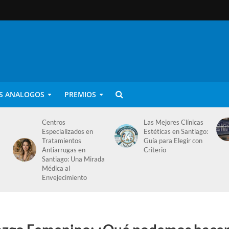
S ANALOGOS
PREMIOS
Centros
Las Mejores Clínicas
a
Especializados en
Estéticas en Santiago:
Tratamientos
Guía para Elegir con
Antiarrugas en
Criterio
Santiago: Una Mirada
Médica al
Envejecimiento