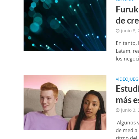
Furuk
de cr
junio 8,
En tanto,
Latam, rea
los negoci
VIDEOJUE
Estud
más e
junio 3,
Algunos v
de media 
ritmo del..