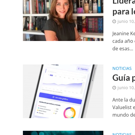
Lider
para l
junio 10
Jeanine K
cada año 
de esas...
NOTICIAS
Guía p
junio 10
Ante la du
Valuelist
mundo de.
NOTICIAS