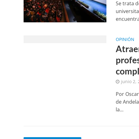
Se trata 
universita
encuentra
OPINIÓN
Atraer
profes
compl
junio 2,
Por Oscar
de Andela
la...