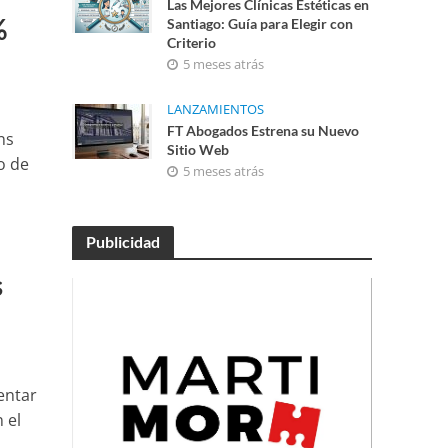
Las Mejores Clínicas Estéticas en
%
Santiago: Guía para Elegir con
Criterio
5 meses atrás
LANZAMIENTOS
FT Abogados Estrena su Nuevo
ns
Sitio Web
o de
5 meses atrás
Publicidad
s
entar
 el